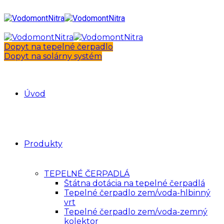
Dopyt na tepelné čerpadlo
Dopyt na solárny systém
Úvod
Produkty
TEPELNÉ ČERPADLÁ
Štátna dotácia na tepelné čerpadlá
Tepelné čerpadlo zem/voda-hlbinný
vrt
Tepelné čerpadlo zem/voda-zemný
kolektor