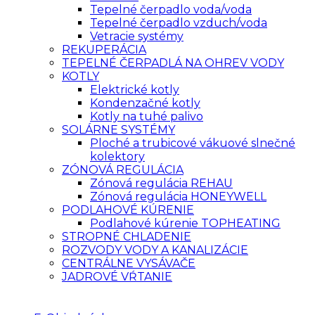
Tepelné čerpadlo voda/voda
Tepelné čerpadlo vzduch/voda
Vetracie systémy
REKUPERÁCIA
TEPELNÉ ČERPADLÁ NA OHREV VODY
KOTLY
Elektrické kotly
Kondenzačné kotly
Kotly na tuhé palivo
SOLÁRNE SYSTÉMY
Ploché a trubicové vákuové slnečné
kolektory
ZÓNOVÁ REGULÁCIA
Zónová regulácia REHAU
Zónová regulácia HONEYWELL
PODLAHOVÉ KÚRENIE
Podlahové kúrenie TOPHEATING
STROPNÉ CHLADENIE
ROZVODY VODY A KANALIZÁCIE
CENTRÁLNE VYSÁVAČE
JADROVÉ VŔTANIE