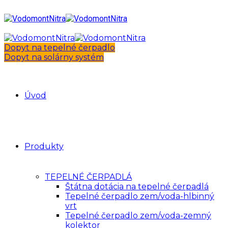
Dopyt na tepelné čerpadlo
Dopyt na solárny systém
Úvod
Produkty
TEPELNÉ ČERPADLÁ
Štátna dotácia na tepelné čerpadlá
Tepelné čerpadlo zem/voda-hlbinný
vrt
Tepelné čerpadlo zem/voda-zemný
kolektor