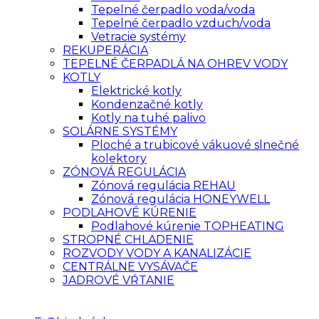
Tepelné čerpadlo voda/voda
Tepelné čerpadlo vzduch/voda
Vetracie systémy
REKUPERÁCIA
TEPELNÉ ČERPADLÁ NA OHREV VODY
KOTLY
Elektrické kotly
Kondenzačné kotly
Kotly na tuhé palivo
SOLÁRNE SYSTÉMY
Ploché a trubicové vákuové slnečné
kolektory
ZÓNOVÁ REGULÁCIA
Zónová regulácia REHAU
Zónová regulácia HONEYWELL
PODLAHOVÉ KÚRENIE
Podlahové kúrenie TOPHEATING
STROPNÉ CHLADENIE
ROZVODY VODY A KANALIZÁCIE
CENTRÁLNE VYSÁVAČE
JADROVÉ VŔTANIE