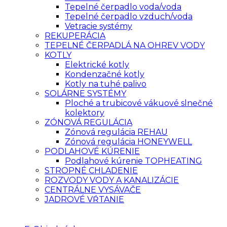
Tepelné čerpadlo voda/voda
Tepelné čerpadlo vzduch/voda
Vetracie systémy
REKUPERÁCIA
TEPELNÉ ČERPADLÁ NA OHREV VODY
KOTLY
Elektrické kotly
Kondenzačné kotly
Kotly na tuhé palivo
SOLÁRNE SYSTÉMY
Ploché a trubicové vákuové slnečné
kolektory
ZÓNOVÁ REGULÁCIA
Zónová regulácia REHAU
Zónová regulácia HONEYWELL
PODLAHOVÉ KÚRENIE
Podlahové kúrenie TOPHEATING
STROPNÉ CHLADENIE
ROZVODY VODY A KANALIZÁCIE
CENTRÁLNE VYSÁVAČE
JADROVÉ VŔTANIE