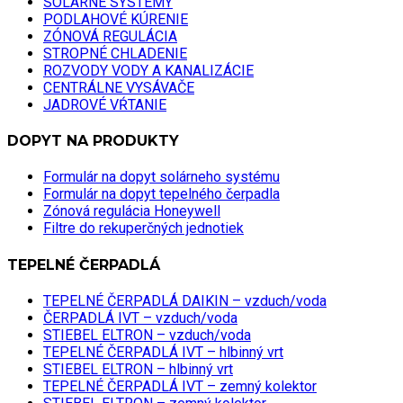
SOLÁRNE SYSTÉMY
PODLAHOVÉ KÚRENIE
ZÓNOVÁ REGULÁCIA
STROPNÉ CHLADENIE
ROZVODY VODY A KANALIZÁCIE
CENTRÁLNE VYSÁVAČE
JADROVÉ VŔTANIE
DOPYT NA PRODUKTY
Formulár na dopyt solárneho systému
Formulár na dopyt tepelného čerpadla
Zónová regulácia Honeywell
Filtre do rekuperčných jednotiek
TEPELNÉ ČERPADLÁ
TEPELNÉ ČERPADLÁ DAIKIN – vzduch/voda
ČERPADLÁ IVT – vzduch/voda
STIEBEL ELTRON – vzduch/voda
TEPELNÉ ČERPADLÁ IVT – hlbinný vrt
STIEBEL ELTRON – hlbinný vrt
TEPELNÉ ČERPADLÁ IVT – zemný kolektor