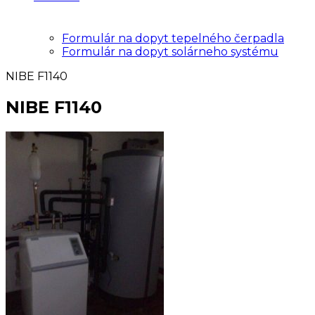
Formulár na dopyt tepelného čerpadla
Formulár na dopyt solárneho systému
NIBE F1140
NIBE F1140