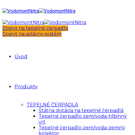
Dopyt na tepelné čerpadlo
Dopyt na solárny systém
Úvod
Produkty
TEPELNÉ ČERPADLÁ
Štátna dotácia na tepelné čerpadlá
Tepelné čerpadlo zem/voda-hlbinný
vrt
Tepelné čerpadlo zem/voda-zemný
kolektor