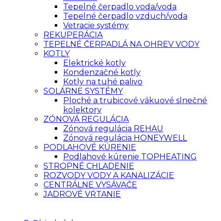
Tepelné čerpadlo voda/voda
Tepelné čerpadlo vzduch/voda
Vetracie systémy
REKUPERÁCIA
TEPELNÉ ČERPADLÁ NA OHREV VODY
KOTLY
Elektrické kotly
Kondenzačné kotly
Kotly na tuhé palivo
SOLÁRNE SYSTÉMY
Ploché a trubicové vákuové slnečné
kolektory
ZÓNOVÁ REGULÁCIA
Zónová regulácia REHAU
Zónová regulácia HONEYWELL
PODLAHOVÉ KÚRENIE
Podlahové kúrenie TOPHEATING
STROPNÉ CHLADENIE
ROZVODY VODY A KANALIZÁCIE
CENTRÁLNE VYSÁVAČE
JADROVÉ VŔTANIE