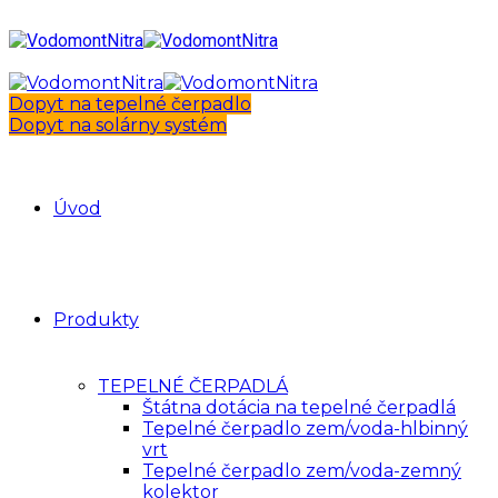
Dopyt na tepelné čerpadlo
Dopyt na solárny systém
Úvod
Produkty
TEPELNÉ ČERPADLÁ
Štátna dotácia na tepelné čerpadlá
Tepelné čerpadlo zem/voda-hlbinný
vrt
Tepelné čerpadlo zem/voda-zemný
kolektor