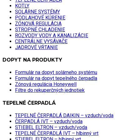
KOTLY
SOLÁRNE SYSTÉMY
PODLAHOVÉ KÚRENIE
ZÓNOVÁ REGULÁCIA
STROPNÉ CHLADENIE
ROZVODY VODY A KANALIZÁCIE
CENTRÁLNE VYSÁVAČE
JADROVÉ VŔTANIE
DOPYT NA PRODUKTY
Formulár na dopyt solárneho systému
Formulár na dopyt tepelného čerpadla
Zónová regulácia Honeywell
Filtre do rekuperčných jednotiek
TEPELNÉ ČERPADLÁ
TEPELNÉ ČERPADLÁ DAIKIN – vzduch/voda
ČERPADLÁ IVT – vzduch/voda
STIEBEL ELTRON – vzduch/voda
TEPELNÉ ČERPADLÁ IVT – hlbinný vrt
STIEBEL ELTRON – hlbinný vrt