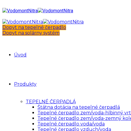
Dopyt na tepelné čerpadlo
Dopyt na solárny systém
Úvod
Produkty
TEPELNÉ ČERPADLÁ
Štátna dotácia na tepelné čerpadlá
Tepelné čerpadlo zem/voda-hlbinný vrt
Tepelné čerpadlo zem/voda-zemný kol
Tepelné čerpadlo voda/voda
Tepelné čerpadlo vzduch/voda