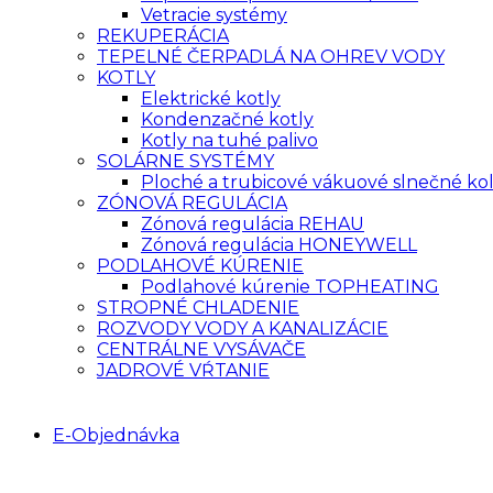
Vetracie systémy
REKUPERÁCIA
TEPELNÉ ČERPADLÁ NA OHREV VODY
KOTLY
Elektrické kotly
Kondenzačné kotly
Kotly na tuhé palivo
SOLÁRNE SYSTÉMY
Ploché a trubicové vákuové slnečné ko
ZÓNOVÁ REGULÁCIA
Zónová regulácia REHAU
Zónová regulácia HONEYWELL
PODLAHOVÉ KÚRENIE
Podlahové kúrenie TOPHEATING
STROPNÉ CHLADENIE
ROZVODY VODY A KANALIZÁCIE
CENTRÁLNE VYSÁVAČE
JADROVÉ VŔTANIE
E-Objednávka