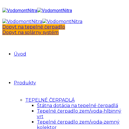
Dopyt na tepelné čerpadlo
Dopyt na solárny systém
Úvod
Produkty
TEPELNÉ ČERPADLÁ
Štátna dotácia na tepelné čerpadlá
Tepelné čerpadlo zem/voda-hlbinný
vrt
Tepelné čerpadlo zem/voda-zemný
kolektor