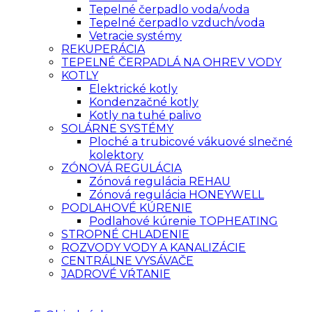
Tepelné čerpadlo voda/voda
Tepelné čerpadlo vzduch/voda
Vetracie systémy
REKUPERÁCIA
TEPELNÉ ČERPADLÁ NA OHREV VODY
KOTLY
Elektrické kotly
Kondenzačné kotly
Kotly na tuhé palivo
SOLÁRNE SYSTÉMY
Ploché a trubicové vákuové slnečné
kolektory
ZÓNOVÁ REGULÁCIA
Zónová regulácia REHAU
Zónová regulácia HONEYWELL
PODLAHOVÉ KÚRENIE
Podlahové kúrenie TOPHEATING
STROPNÉ CHLADENIE
ROZVODY VODY A KANALIZÁCIE
CENTRÁLNE VYSÁVAČE
JADROVÉ VŔTANIE