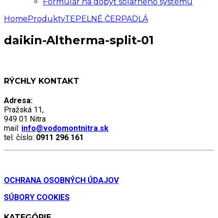
Formulár na dopyt solárneho systému
Home
Produkty
TEPELNÉ ČERPADLÁ
daikin-Altherma-split-01
RÝCHLY KONTAKT
Adresa:
Pražská 11,
949 01 Nitra
mail:
info@vodomontnitra.sk
tel. číslo:
0911 296 161
OCHRANA OSOBNÝCH ÚDAJOV
SÚBORY COOKIES
KATEGÓRIE