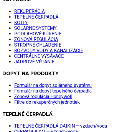
REKUPERÁCIA
TEPELNÉ ČERPADLÁ
KOTLY
SOLÁRNE SYSTÉMY
PODLAHOVÉ KÚRENIE
ZÓNOVÁ REGULÁCIA
STROPNÉ CHLADENIE
ROZVODY VODY A KANALIZÁCIE
CENTRÁLNE VYSÁVAČE
JADROVÉ VŔTANIE
DOPYT NA PRODUKTY
Formulár na dopyt solárneho systému
Formulár na dopyt tepelného čerpadla
Zónová regulácia Honeywell
Filtre do rekuperčných jednotiek
TEPELNÉ ČERPADLÁ
TEPELNÉ ČERPADLÁ DAIKIN – vzduch/voda
ČERPADLÁ IVT – vzduch/voda