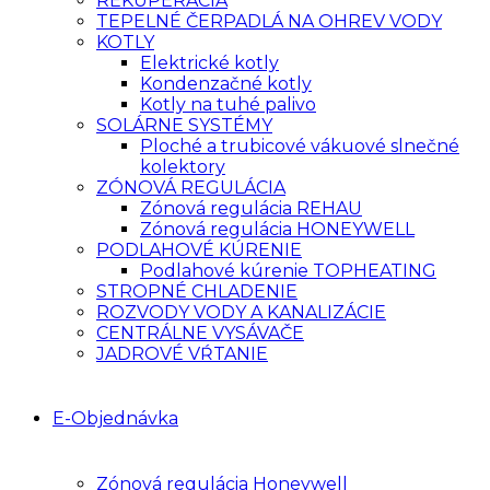
REKUPERÁCIA
TEPELNÉ ČERPADLÁ NA OHREV VODY
KOTLY
Elektrické kotly
Kondenzačné kotly
Kotly na tuhé palivo
SOLÁRNE SYSTÉMY
Ploché a trubicové vákuové slnečné
kolektory
ZÓNOVÁ REGULÁCIA
Zónová regulácia REHAU
Zónová regulácia HONEYWELL
PODLAHOVÉ KÚRENIE
Podlahové kúrenie TOPHEATING
STROPNÉ CHLADENIE
ROZVODY VODY A KANALIZÁCIE
CENTRÁLNE VYSÁVAČE
JADROVÉ VŔTANIE
E-Objednávka
Zónová regulácia Honeywell