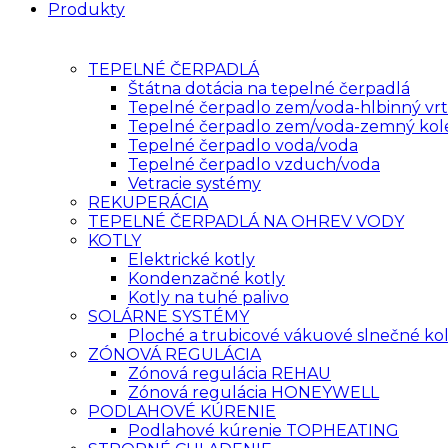
Produkty
TEPELNÉ ČERPADLÁ
Štátna dotácia na tepelné čerpadlá
Tepelné čerpadlo zem/voda-hlbinný vrt
Tepelné čerpadlo zem/voda-zemný kol
Tepelné čerpadlo voda/voda
Tepelné čerpadlo vzduch/voda
Vetracie systémy
REKUPERÁCIA
TEPELNÉ ČERPADLÁ NA OHREV VODY
KOTLY
Elektrické kotly
Kondenzačné kotly
Kotly na tuhé palivo
SOLÁRNE SYSTÉMY
Ploché a trubicové vákuové slnečné ko
ZÓNOVÁ REGULÁCIA
Zónová regulácia REHAU
Zónová regulácia HONEYWELL
PODLAHOVÉ KÚRENIE
Podlahové kúrenie TOPHEATING