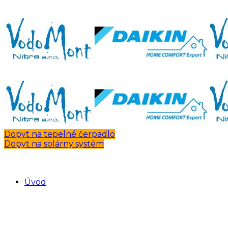
Dopyt na tepelné čerpadlo
Dopyt na solárny systém
Úvod