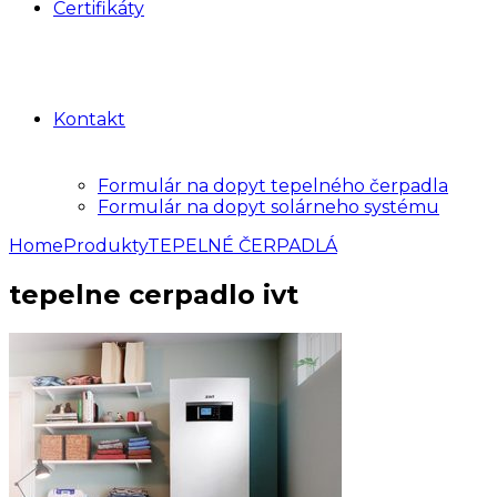
Certifikáty
Kontakt
Formulár na dopyt tepelného čerpadla
Formulár na dopyt solárneho systému
Home
Produkty
TEPELNÉ ČERPADLÁ
tepelne cerpadlo ivt