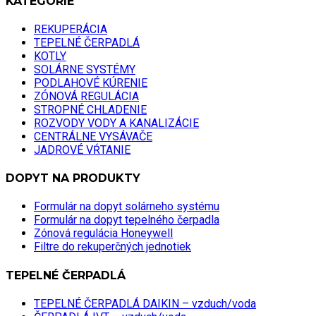
KATEGÓRIE
REKUPERÁCIA
TEPELNÉ ČERPADLÁ
KOTLY
SOLÁRNE SYSTÉMY
PODLAHOVÉ KÚRENIE
ZÓNOVÁ REGULÁCIA
STROPNÉ CHLADENIE
ROZVODY VODY A KANALIZÁCIE
CENTRÁLNE VYSÁVAČE
JADROVÉ VŔTANIE
DOPYT NA PRODUKTY
Formulár na dopyt solárneho systému
Formulár na dopyt tepelného čerpadla
Zónová regulácia Honeywell
Filtre do rekuperčných jednotiek
TEPELNÉ ČERPADLÁ
TEPELNÉ ČERPADLÁ DAIKIN – vzduch/voda