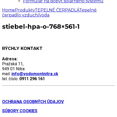
Formulár na dopyt solárneho systému
Home
Produkty
TEPELNÉ ČERPADLÁ
Tepelné
čerpadlo vzduch/voda
stiebel-hpa-o-768×561-1
RÝCHLY KONTAKT
Adresa:
Pražská 11,
949 01 Nitra
mail:
info@vodomontnitra.sk
tel. číslo:
0911 296 161
OCHRANA OSOBNÝCH ÚDAJOV
SÚBORY COOKIES