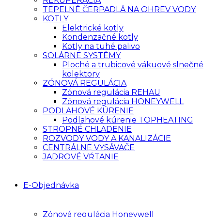
REKUPERÁCIA
TEPELNÉ ČERPADLÁ NA OHREV VODY
KOTLY
Elektrické kotly
Kondenzačné kotly
Kotly na tuhé palivo
SOLÁRNE SYSTÉMY
Ploché a trubicové vákuové slnečné
kolektory
ZÓNOVÁ REGULÁCIA
Zónová regulácia REHAU
Zónová regulácia HONEYWELL
PODLAHOVÉ KÚRENIE
Podlahové kúrenie TOPHEATING
STROPNÉ CHLADENIE
ROZVODY VODY A KANALIZÁCIE
CENTRÁLNE VYSÁVAČE
JADROVÉ VŔTANIE
E-Objednávka
Zónová regulácia Honeywell