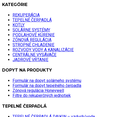
KATEGÓRIE
REKUPERÁCIA
TEPELNÉ ČERPADLÁ
KOTLY
SOLÁRNE SYSTÉMY
PODLAHOVÉ KÚRENIE
ZÓNOVÁ REGULÁCIA
STROPNÉ CHLADENIE
ROZVODY VODY A KANALIZÁCIE
CENTRÁLNE VYSÁVAČE
JADROVÉ VŔTANIE
DOPYT NA PRODUKTY
Formulár na dopyt solárneho systému
Formulár na dopyt tepelného čerpadla
Zónová regulácia Honeywell
Filtre do rekuperčných jednotiek
TEPELNÉ ČERPADLÁ
TEPELNÉ ČERPADLÁ DAIKIN – vzduch/voda