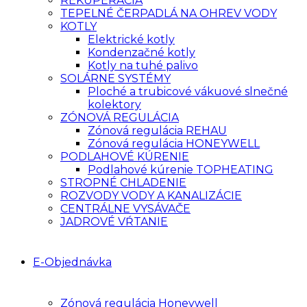
REKUPERÁCIA
TEPELNÉ ČERPADLÁ NA OHREV VODY
KOTLY
Elektrické kotly
Kondenzačné kotly
Kotly na tuhé palivo
SOLÁRNE SYSTÉMY
Ploché a trubicové vákuové slnečné
kolektory
ZÓNOVÁ REGULÁCIA
Zónová regulácia REHAU
Zónová regulácia HONEYWELL
PODLAHOVÉ KÚRENIE
Podlahové kúrenie TOPHEATING
STROPNÉ CHLADENIE
ROZVODY VODY A KANALIZÁCIE
CENTRÁLNE VYSÁVAČE
JADROVÉ VŔTANIE
E-Objednávka
Zónová regulácia Honeywell