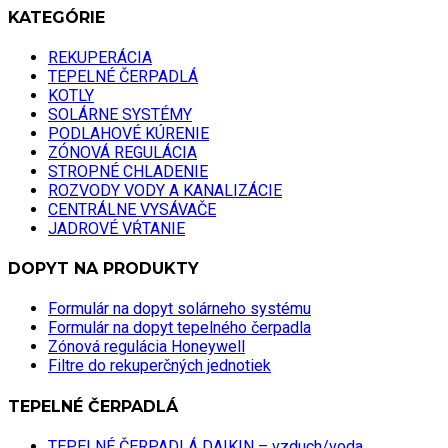
KATEGÓRIE
REKUPERÁCIA
TEPELNÉ ČERPADLÁ
KOTLY
SOLÁRNE SYSTÉMY
PODLAHOVÉ KÚRENIE
ZÓNOVÁ REGULÁCIA
STROPNÉ CHLADENIE
ROZVODY VODY A KANALIZÁCIE
CENTRÁLNE VYSÁVAČE
JADROVÉ VŔTANIE
DOPYT NA PRODUKTY
Formulár na dopyt solárneho systému
Formulár na dopyt tepelného čerpadla
Zónová regulácia Honeywell
Filtre do rekuperčných jednotiek
TEPELNÉ ČERPADLÁ
TEPELNÉ ČERPADLÁ DAIKIN – vzduch/voda