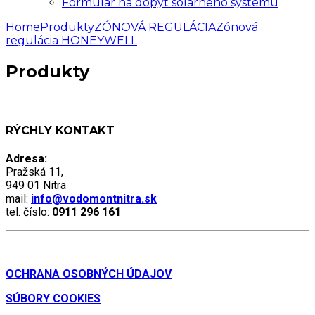
Formulár na dopyt solárneho systému
Home
Produkty
ZÓNOVÁ REGULÁCIA
Zónová
regulácia HONEYWELL
Produkty
RÝCHLY KONTAKT
Adresa:
Pražská 11,
949 01 Nitra
mail:
info@vodomontnitra.sk
tel. číslo:
0911 296 161
OCHRANA OSOBNÝCH ÚDAJOV
SÚBORY COOKIES