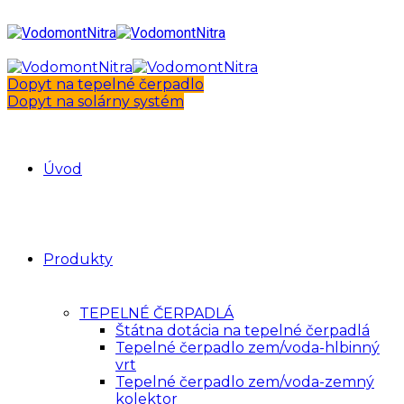
Dopyt na tepelné čerpadlo
Dopyt na solárny systém
Úvod
Produkty
TEPELNÉ ČERPADLÁ
Štátna dotácia na tepelné čerpadlá
Tepelné čerpadlo zem/voda-hlbinný
vrt
Tepelné čerpadlo zem/voda-zemný
kolektor