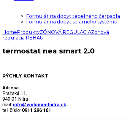
Formulár na dopyt tepelného čerpadla
Formulár na dopyt solárneho systému
Home
Produkty
ZÓNOVÁ REGULÁCIA
Zónová
regulácia REHAU
termostat nea smart 2.0
RÝCHLY KONTAKT
Adresa:
Pražská 11,
949 01 Nitra
mail:
info@vodomontnitra.sk
tel. číslo:
0911 296 161