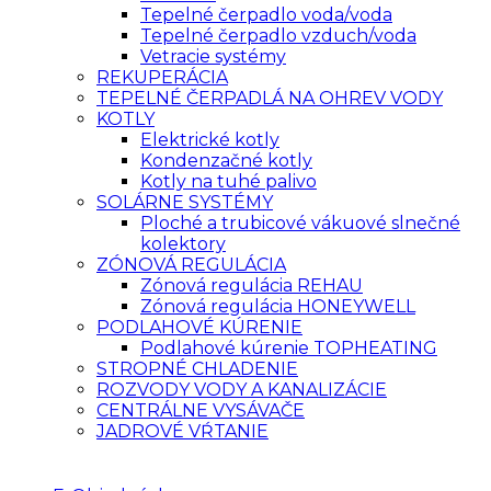
Tepelné čerpadlo voda/voda
Tepelné čerpadlo vzduch/voda
Vetracie systémy
REKUPERÁCIA
TEPELNÉ ČERPADLÁ NA OHREV VODY
KOTLY
Elektrické kotly
Kondenzačné kotly
Kotly na tuhé palivo
SOLÁRNE SYSTÉMY
Ploché a trubicové vákuové slnečné
kolektory
ZÓNOVÁ REGULÁCIA
Zónová regulácia REHAU
Zónová regulácia HONEYWELL
PODLAHOVÉ KÚRENIE
Podlahové kúrenie TOPHEATING
STROPNÉ CHLADENIE
ROZVODY VODY A KANALIZÁCIE
CENTRÁLNE VYSÁVAČE
JADROVÉ VŔTANIE